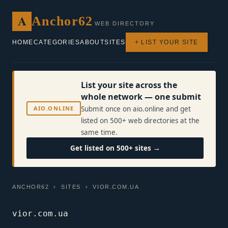
A
Anchor62
WEB DIRECTORY
HOME
CATEGORIES
ABOUT
SITES
+ LIST YOUR SITE
List your site across the
whole network — one submit
AIO.ONLINE
Submit once on aio.online and get
listed on 500+ web directories at the
same time.
Get listed on 500+ sites →
ANCHOR62
›
SITES
› VIOR.COM.UA
vior.com.ua