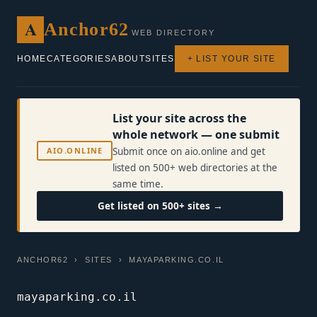
A
Anchor62
WEB DIRECTORY
HOME
CATEGORIES
ABOUT
SITES
+ LIST YOUR SITE
List your site across the
whole network — one submit
AIO.ONLINE
Submit once on aio.online and get
listed on 500+ web directories at the
same time.
Get listed on 500+ sites →
ANCHOR62
›
SITES
› MAYAPARKING.CO.IL
mayaparking.co.il