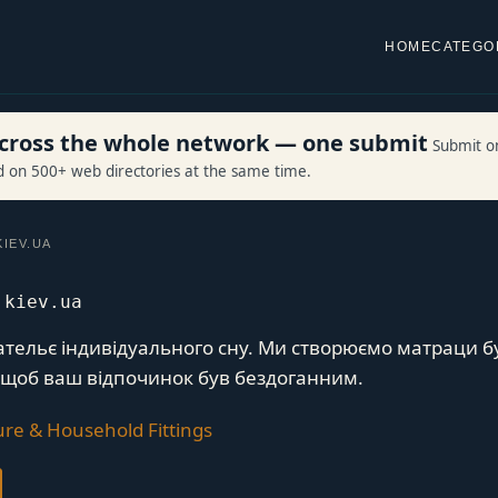
HOME
CATEGO
 across the whole network — one submit
Submit o
ed on 500+ web directories at the same time.
IEV.UA
.kiev.ua
 ательє індивідуального сну. Ми створюємо матраци б
 щоб ваш відпочинок був бездоганним.
ure & Household Fittings