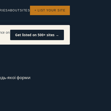
RIES
ABOUT
SITES
+ LIST YOUR SITE
nce on
Get listed on 500+ sites →
удь-якої форми