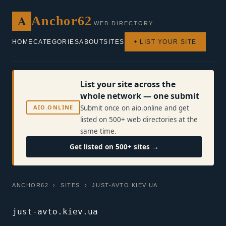
A
Anchor62
WEB DIRECTORY
HOME
CATEGORIES
ABOUT
SITES
+ LIST YOUR SITE
List your site across the
whole network — one submit
AIO.ONLINE
Submit once on aio.online and get
listed on 500+ web directories at the
same time.
Get listed on 500+ sites →
ANCHOR62
›
SITES
› JUST-AVTO.KIEV.UA
just-avto.kiev.ua