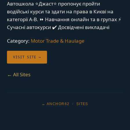
Автошкола ⭐Джаст⭐ пропонує пройти
водійські курси та здати на права в Києві на
категорії A-B. ⏩ Навчання онлайн та в групах ⚡
Сучасні автокурси ✔️ Досвідчені викладачі
Category:
Motor Trade & Haulage
VISIT SITE →
← All Sites
← ANCHOR62
·
SITES