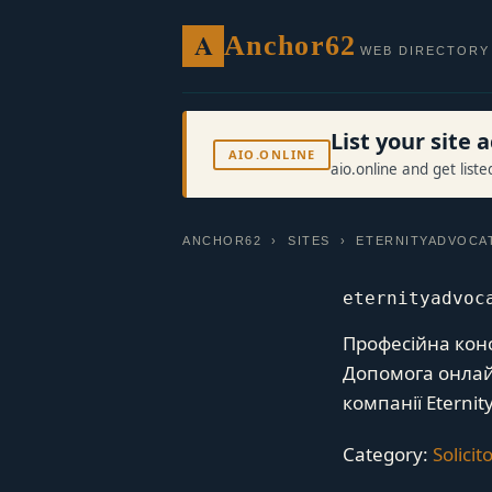
A
Anchor62
WEB DIRECTORY
List your site
AIO.ONLINE
aio.online and get list
ANCHOR62
›
SITES
› ETERNITYADVOCA
eternityadvoc
Професійна конс
Допомога онлайн
компанії Eterni
Category:
Solicit