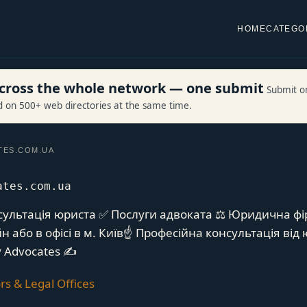
HOME
CATEGO
 across the whole network — one submit
Submit o
ed on 500+ web directories at the same time.
TES.COM.UA
ates.com.ua
ультація юриста ✅ Послуги адвоката ⚖️ Юридична фір
 або в офісі в м. Київ☝ Професійна консультація від
ty Advocates ✍
ors & Legal Offices