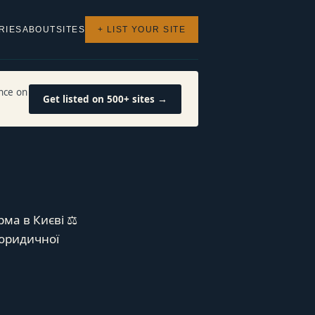
RIES
ABOUT
SITES
+ LIST YOUR SITE
nce on
Get listed on 500+ sites →
ма в Києві ⚖️
 юридичної