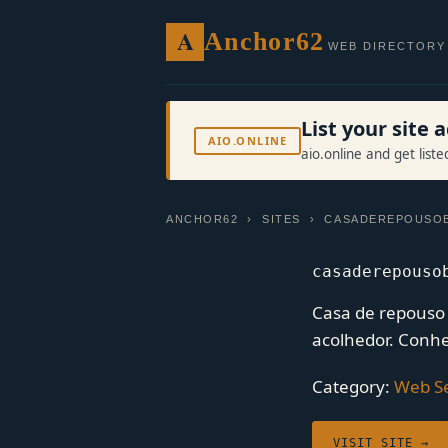
A
Anchor62
WEB DIRECTORY
List your site
AIO.ONLINE
aio.online and get list
ANCHOR62
›
SITES
› CASADEREPOUSOB
casaderepouso
Casa de repouso 
acolhedor. Conhe
Category:
Web Se
VISIT SITE →