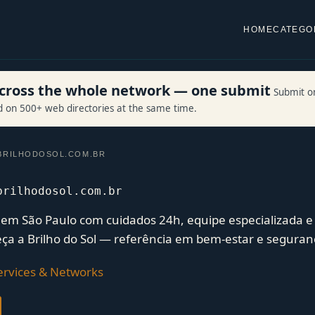
HOME
CATEGO
 across the whole network — one submit
Submit o
ed on 500+ web directories at the same time.
RILHODOSOL.COM.BR
brilhodosol.com.br
em São Paulo com cuidados 24h, equipe especializada 
ça a Brilho do Sol — referência em bem-estar e seguran
rvices & Networks