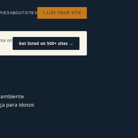
RIES
ABOUT
SITES
+ LIST YOUR SITE
nce on
Get listed on 500+ sites →
e ambiente
ça para idosos