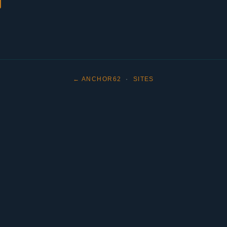
← ANCHOR62
·
SITES