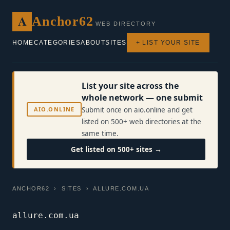
A
Anchor62
WEB DIRECTORY
HOME
CATEGORIES
ABOUT
SITES
+ LIST YOUR SITE
List your site across the
whole network — one submit
AIO.ONLINE
Submit once on aio.online and get
listed on 500+ web directories at the
same time.
Get listed on 500+ sites →
ANCHOR62
›
SITES
› ALLURE.COM.UA
allure.com.ua