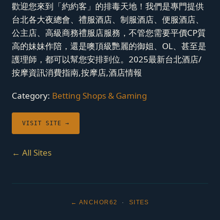
歡迎您來到「約約客」的排毒天地！我們是專門提供
台北各大夜總會、禮服酒店、制服酒店、便服酒店、
公主店、高級商務禮服店服務，不管您需要平價CP質
高的妹妹作陪，還是噢頂級艷麗的御姐、OL、甚至是
護理師，都可以幫您安排到位。2025最新台北酒店/
按摩資訊消費指南,按摩店,酒店情報
Category:
Betting Shops & Gaming
VISIT SITE →
← All Sites
← ANCHOR62
·
SITES